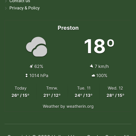
Contact us
Privacy & Policy
Preston
18º
62%
7 km/h
1014 hPa
100%
Today
Tmrw.
Tue. 11
Wed. 12
26º / 15º
21º / 12º
24º / 13º
28º / 15º
Weather
by weatherin.org