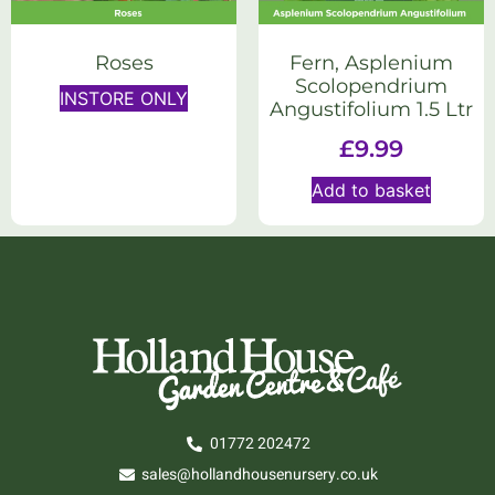
Roses
Fern, Asplenium
Scolopendrium
INSTORE ONLY
Angustifolium 1.5 Ltr
£
9.99
Add to basket
01772 202472
sales@hollandhousenursery.co.uk