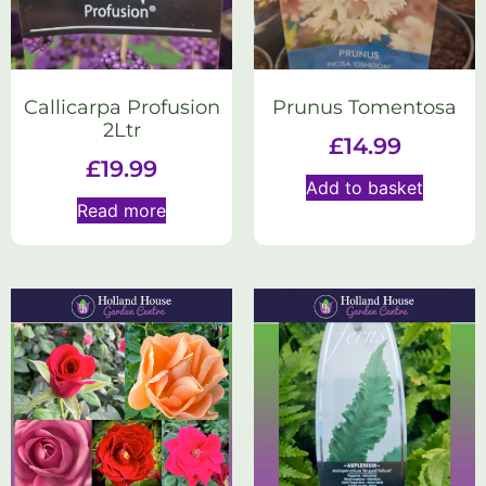
Callicarpa Profusion
Prunus Tomentosa
2Ltr
£
14.99
£
19.99
Add to basket
Read more